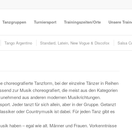
Tanzgruppen
Turniersport
Trainingszeiten/Orte
Unsere Train
Tango Argentino
Standard, Latein, New Vogue & Discofox
Salsa C
 choreografierte Tanzform, bei der einzelne Tänzer in Reihen
ssend zur Musik choreografiert, die meist aus den Kategorien
h zunehmend aus anderen modernen Musikrichtungen.
port. Jeder tanzt für sich allein, aber in der Gruppe. Getanzt
assiker oder Countrymusik ist dabei. Für jeden Tanz gibt es
sik haben – egal wie alt. Männer und Frauen. Vorkenntnisse